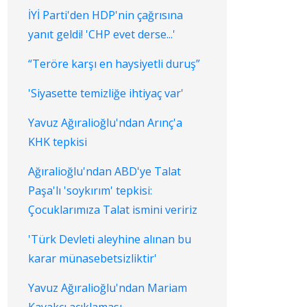
İYİ Parti'den HDP'nin çağrısına
yanıt geldi! 'CHP evet derse...'
“Teröre karşı en haysiyetli duruş”
'Siyasette temizliğe ihtiyaç var'
Yavuz Ağıralioğlu'ndan Arınç'a
KHK tepkisi
Ağıralioğlu'ndan ABD'ye Talat
Paşa'lı 'soykırım' tepkisi:
Çocuklarımıza Talat ismini veririz
'Türk Devleti aleyhine alınan bu
karar münasebetsizliktir'
Yavuz Ağıralioğlu'ndan Mariam