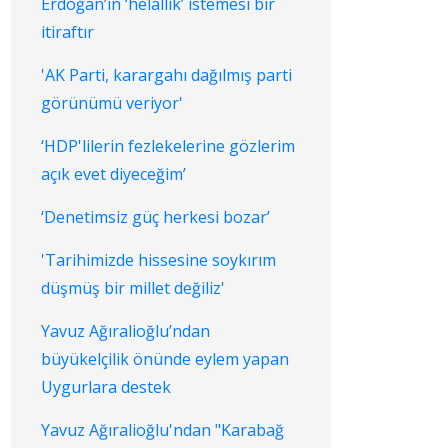
Erdoğan’ın ‘helallik’ istemesi bir
itiraftır
'AK Parti, karargahı dağılmış parti
görünümü veriyor'
‘HDP'lilerin fezlekelerine gözlerim
açık evet diyeceğim’
‘Denetimsiz güç herkesi bozar’
'Tarihimizde hissesine soykırım
düşmüş bir millet değiliz'
Yavuz Ağıralioğlu’ndan
büyükelçilik önünde eylem yapan
Uygurlara destek
Yavuz Ağıralioğlu'ndan "Karabağ