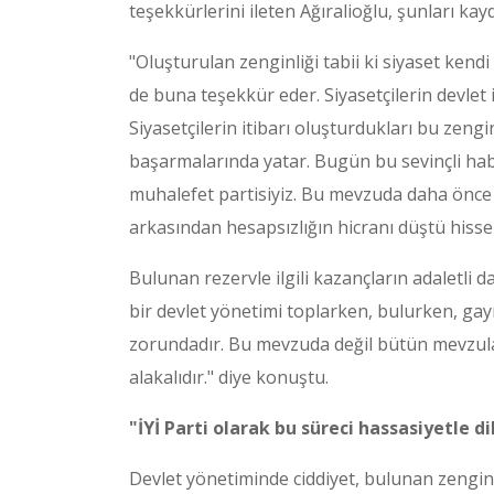
teşekkürlerini ileten Ağıralioğlu, şunları kayd
"Oluşturulan zenginliği tabii ki siyaset kendi 
de buna teşekkür eder. Siyasetçilerin devlet 
Siyasetçilerin itibarı oluşturdukları bu zengin
başarmalarında yatar. Bugün bu sevinçli ha
muhalefet partisiyiz. Bu mevzuda daha önce 
arkasından hesapsızlığın hicranı düştü hisse
Bulunan rezervle ilgili kazançların adaletli da
bir devlet yönetimi toplarken, bulurken, ga
zorundadır. Bu mevzuda değil bütün mevzular
alakalıdır." diye konuştu.
"İYİ Parti olarak bu süreci hassasiyetle d
Devlet yönetiminde ciddiyet, bulunan zenginl