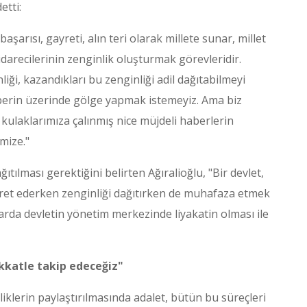
etti:
başarısı, gayreti, alın teri olarak millete sunar, millet
idarecilerinin zenginlik oluşturmak görevleridir.
liği, kazandıkları bu zenginliği adil dağıtabilmeyi
berin üzerinde gölge yapmak istemeyiz. Ama biz
kulaklarımıza çalınmış nice müjdeli haberlerin
mize."
ğıtılması gerektiğini belirten Ağıralioğlu, "Bir devlet,
yret ederken zenginliği dağıtırken de muhafaza etmek
da devletin yönetim merkezinde liyakatin olması ile
ikkatle takip edeceğiz"
iklerin paylaştırılmasında adalet, bütün bu süreçleri