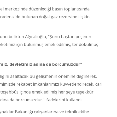
enel merkezinde düzenlediği basın toplantısında,
deniz'de bulunan doğal gaz rezervine ilişkin
ğunu belirten Ağıralioğlu, "Şunu baştan peşinen
eketimiz için bulunmuş emek edilmiş, ter dökülmüş
imiz, devletimiz adına da borcumuzdur"
lılığını azaltacak bu gelişmenin önemine değinerek,
timimizde rekabet imkanlarımızı kuvvetlendirecek, cari
 teşebbüs içinde emek edilmiş her şeye teşekkür
adına da borcumuzdur." ifadelerini kullandı.
naklar Bakanlığı çalışanlarına ve teknik ekibe