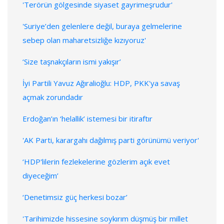
'Terörün gölgesinde siyaset gayrimeşrudur'
'Suriye’den gelenlere değil, buraya gelmelerine
sebep olan maharetsizliğe kızıyoruz'
‘Size taşnakçıların ismi yakışır’
İyi Partili Yavuz Ağıralioğlu: HDP, PKK'ya savaş
açmak zorundadır
Erdoğan’ın ‘helallik’ istemesi bir itiraftır
'AK Parti, karargahı dağılmış parti görünümü veriyor'
‘HDP'lilerin fezlekelerine gözlerim açık evet
diyeceğim’
‘Denetimsiz güç herkesi bozar’
'Tarihimizde hissesine soykırım düşmüş bir millet