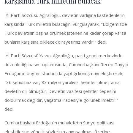
karşısında Türk milletini bulacak'
İYİ Parti Sözcüsü Ağıralioğlu, devletin varlığına kastedenlerin
karşısında Türk milletini bulacağını vurgulayarak, "Bölgemizde
Türk devletinin başına örülmek istenen ne kadar çorap varsa
bunların karşısına dikilecek dirayetimiz vardır." dedi.
İYİ Parti Sözcüsü Yavuz Ağıralioğlu, parti genel merkezinde
düzenlediği basın toplantısında, Cumhurbaşkanı Recep Tayyip
Erdoğan'ın bugün İstanbul'da yaptığı konuşmayı eleştirerek,
"36 şehidimiz var, 83 milyon yaralıyız. Şehitler ölmez ama
devletin dili ölmüştür. Devletin vazifesi şehitler tepesini
doldurmak değildir, yaşatma iradesiyle görünebilmektir."
dedi.
Cumhurbaşkanı Erdoğan'ın muhalefetin Suriye politikası
eleştirilerine yönelik sözlerinin anımsatılması üzerine