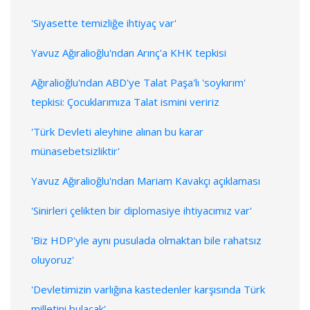
'Siyasette temizliğe ihtiyaç var'
Yavuz Ağıralioğlu'ndan Arınç'a KHK tepkisi
Ağıralioğlu'ndan ABD'ye Talat Paşa'lı 'soykırım'
tepkisi: Çocuklarımıza Talat ismini veririz
'Türk Devleti aleyhine alınan bu karar
münasebetsizliktir'
Yavuz Ağıralioğlu'ndan Mariam Kavakçı açıklaması
'Sinirleri çelikten bir diplomasiye ihtiyacımız var'
'Biz HDP'yle aynı pusulada olmaktan bile rahatsız
oluyoruz'
'Devletimizin varlığına kastedenler karşısında Türk
milletini bulacak'