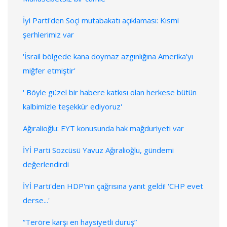
İyi Parti'den Soçi mutabakatı açıklaması: Kısmi
şerhlerimiz var
'İsrail bölgede kana doymaz azgınlığına Amerika'yı
miğfer etmiştir'
' Böyle güzel bir habere katkısı olan herkese bütün
kalbimizle teşekkür ediyoruz'
Ağıralioğlu: EYT konusunda hak mağduriyeti var
İYİ Parti Sözcüsü Yavuz Ağıralioğlu, gündemi
değerlendirdi
İYİ Parti'den HDP'nin çağrısına yanıt geldi! 'CHP evet
derse...'
“Teröre karşı en haysiyetli duruş”