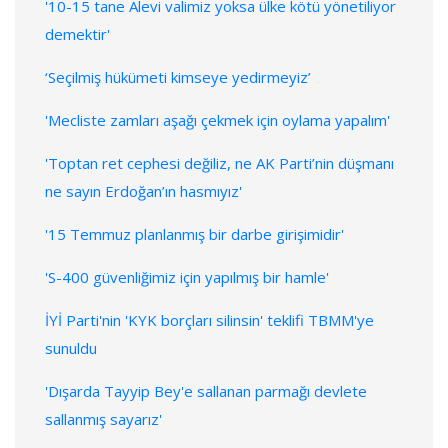
'10-15 tane Alevi valimiz yoksa ülke kötü yönetiliyor
demektir'
‘Seçilmiş hükümeti kimseye yedirmeyiz’
'Mecliste zamları aşağı çekmek için oylama yapalım'
'Toptan ret cephesi değiliz, ne AK Parti’nin düşmanı
ne sayın Erdoğan’ın hasmıyız'
'15 Temmuz planlanmış bir darbe girişimidir'
'S-400 güvenliğimiz için yapılmış bir hamle'
İYİ Parti'nin 'KYK borçları silinsin' teklifi TBMM'ye
sunuldu
'Dışarda Tayyip Bey'e sallanan parmağı devlete
sallanmış sayarız'