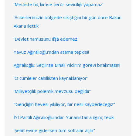
'Mecliste hiç kimse terör seviciliği yapamaz'
'Askerlerimizin bölgede sıkıştığını bir gün önce Bakan
Akar’a ilettik'
'Devlet namusunu ifşa edemez'
Yavuz Ağıralioğlu'ndan atama tepkisi!
Ağıralioğlu: Seçilirse Binali Yıldırım görevi bırakmasın!
'O cümleler cahillikten kaynaklanıyor'
'Milliyetçilik polemik mevzusu değildir'
"Gençliğin hevesi yıkılıyor, bir nesli kaybedeceğiz"
İYİ Partili Ağıralioğlu'ndan Yunanistan'a ilginç tepki
'Şehit evine gidersen tüm sofralar açılır'