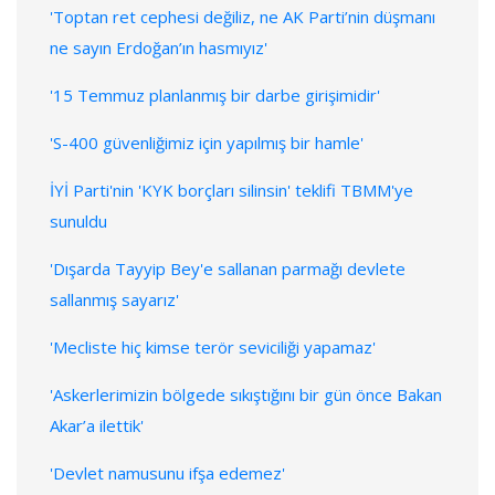
'Toptan ret cephesi değiliz, ne AK Parti’nin düşmanı
ne sayın Erdoğan’ın hasmıyız'
'15 Temmuz planlanmış bir darbe girişimidir'
'S-400 güvenliğimiz için yapılmış bir hamle'
İYİ Parti'nin 'KYK borçları silinsin' teklifi TBMM'ye
sunuldu
'Dışarda Tayyip Bey'e sallanan parmağı devlete
sallanmış sayarız'
'Mecliste hiç kimse terör seviciliği yapamaz'
'Askerlerimizin bölgede sıkıştığını bir gün önce Bakan
Akar’a ilettik'
'Devlet namusunu ifşa edemez'