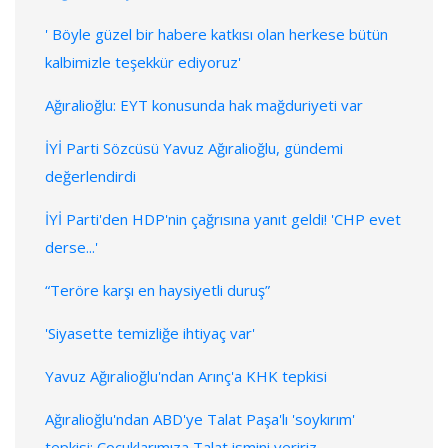
' Böyle güzel bir habere katkısı olan herkese bütün
kalbimizle teşekkür ediyoruz'
Ağıralioğlu: EYT konusunda hak mağduriyeti var
İYİ Parti Sözcüsü Yavuz Ağıralioğlu, gündemi
değerlendirdi
İYİ Parti'den HDP'nin çağrısına yanıt geldi! 'CHP evet
derse...'
“Teröre karşı en haysiyetli duruş”
'Siyasette temizliğe ihtiyaç var'
Yavuz Ağıralioğlu'ndan Arınç'a KHK tepkisi
Ağıralioğlu'ndan ABD'ye Talat Paşa'lı 'soykırım'
tepkisi: Çocuklarımıza Talat ismini veririz