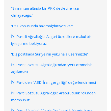
"Sınırımızın altında bir PKK devletine razı
olmayacağız"
'EYT konusunda hak mağduriyeti var'
İYİ Parti'li Ağıralioğlu: Asgari ücretlilere makul bir
iyileştirme bekliyoruz
'Dış politikada Suriye'nin yükü hala üzerimizde'
İYİ Parti Sözcüsü Ağıralioğlu'ndan 'yerli otomobil'
açıklaması
İYİ Parti'den "ABD-İran gerginliği" değerlendirmesi
İYİ Parti Sözcüsü Ağıralioğlu: Arabuluculuk rolünden
memnunuz
İYİ Parti Sözcüsü Ağıralioğlu: "İsrail bölgede kana