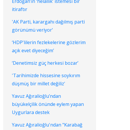
Erdoğan’ın ‘helallik’ istemesi bir
itiraftır
'AK Parti, karargahı dağılmış parti
görünümü veriyor'
‘HDP'lilerin fezlekelerine gözlerim
açık evet diyeceğim’
‘Denetimsiz güç herkesi bozar’
'Tarihimizde hissesine soykırım
düşmüş bir millet değiliz'
Yavuz Ağıralioğlu’ndan
büyükelçilik önünde eylem yapan
Uygurlara destek
Yavuz Ağıralioğlu'ndan "Karabağ