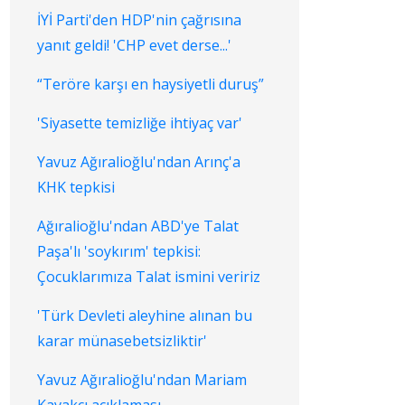
İYİ Parti'den HDP'nin çağrısına
yanıt geldi! 'CHP evet derse...'
“Teröre karşı en haysiyetli duruş”
'Siyasette temizliğe ihtiyaç var'
Yavuz Ağıralioğlu'ndan Arınç'a
KHK tepkisi
Ağıralioğlu'ndan ABD'ye Talat
Paşa'lı 'soykırım' tepkisi:
Çocuklarımıza Talat ismini veririz
'Türk Devleti aleyhine alınan bu
karar münasebetsizliktir'
Yavuz Ağıralioğlu'ndan Mariam